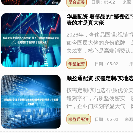
星合证券
日期：05-02
来源
华星配资 奢侈品的“鄙视链
表的才是真大佬
2026年，奢侈品圈“鄙视
如今圈层大佬的身份底牌，
关炫富，核心是高端消费认...
华星配资
日期：05-02
顺盈通配资 按需定制/实地
按需定制/实地选石/质优价
造刻字石，石质坚硬密实，
计，企业门牌刻字显大气，庭.
顺盈通配资
日期：05-02
来源