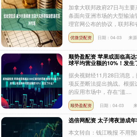
加拿大联邦政府27日与主
条面向亚洲市场的大型输油
理官网公布的协议，联邦和省政
优微贷配资
日期：04-03
来源
顺势盈配资 苹果或面临高达
球平均营业额的10%！发生
据央视财经11月28日消息
项反垄断法提出挑战。根据这
的应用市场中，存在“滥....
顺势盈配资
日期：04-03
选倍网配资 太子湾夜游成
本文转自：钱江晚报 不用预