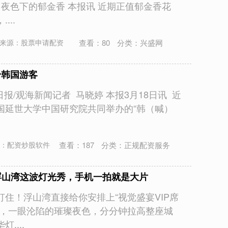
 夜色下的郁金香 本报讯 近期正值郁金香花
...
查看：
80
分类：
兴盛网
来源：股票申请配资
圈粉韩国游客
报/观海新闻记者 马晓婷 本报3月18日讯 近
国延世大学中国研究院共同举办的“韩（喊）
查看：
187
分类：
正规配资服务
：配资炒股软件
浮山湾这波灯光秀，手机一拍就是大片
住！浮山湾直接给你安排上“视觉盛宴VIP席
图，一眼沦陷的璀璨夜色，分分钟拉高整座城
....