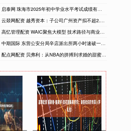
启泰网 珠海市2025年初中学业水平考试成绩有关工作安排发布
云燚网配资 越秀资本：子公司广州资产拟不超2.04亿元买入越
高忆管理配资 WAIC聚焦大模型 技术路径与商业落地何去何从
中期国际 东营公安分局辛店派出所两小时速破一起入室盗窃案
配点网配资 贝弗利：从NBA的拼搏到求婚的甜蜜，完美人生的赢