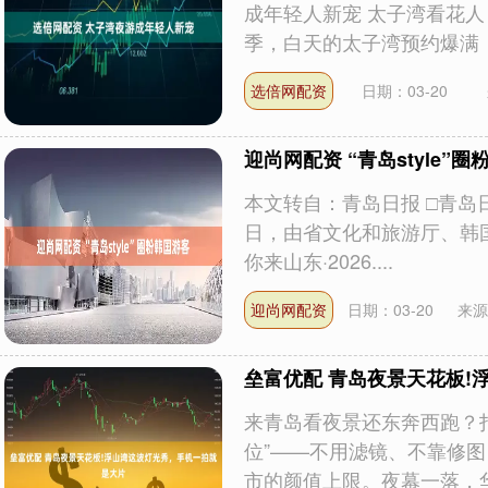
成年轻人新宠 太子湾看花人
季，白天的太子湾预约爆满，.
选倍网配资
日期：03-20
迎尚网配资 “青岛style”
本文转自：青岛日报 □青岛日
日，由省文化和旅游厅、韩
你来山东·2026....
迎尚网配资
日期：03-20
来源
垒富优配 青岛夜景天花板!
来青岛看夜景还东奔西跑？打
位”——不用滤镜、不靠修
市的颜值上限。夜幕一落，华灯