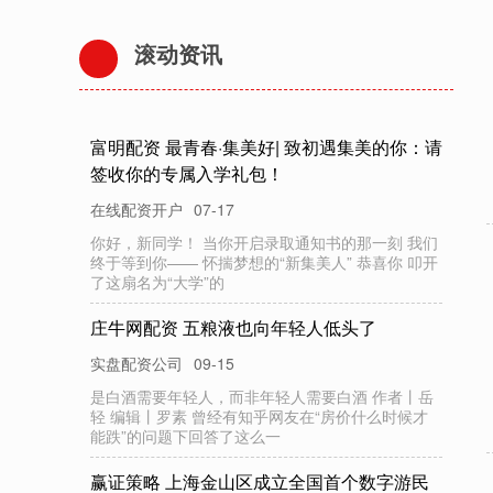
滚动资讯
富明配资 最青春·集美好| 致初遇集美的你：请
签收你的专属入学礼包！
在线配资开户
07-17
你好，新同学！ 当你开启录取通知书的那一刻 我们
终于等到你—— 怀揣梦想的“新集美人” 恭喜你 叩开
了这扇名为“大学”的
庄牛网配资 五粮液也向年轻人低头了
实盘配资公司
09-15
是白酒需要年轻人，而非年轻人需要白酒 作者丨岳
轻 编辑丨罗素 曾经有知乎网友在“房价什么时候才
能跌”的问题下回答了这么一
赢证策略 上海金山区成立全国首个数字游民