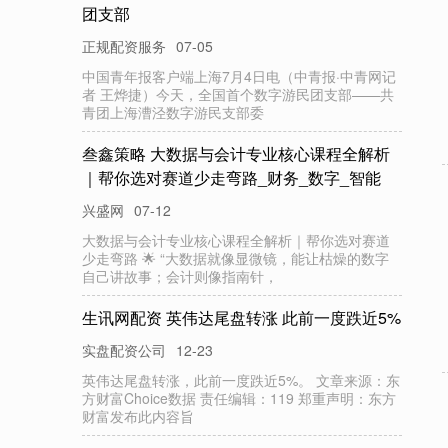
团支部
正规配资服务
07-05
中国青年报客户端上海7月4日电（中青报·中青网记
者 王烨捷）今天，全国首个数字游民团支部——共
青团上海漕泾数字游民支部委
叁鑫策略 大数据与会计专业核心课程全解析
｜帮你选对赛道少走弯路_财务_数字_智能
兴盛网
07-12
大数据与会计专业核心课程全解析｜帮你选对赛道
少走弯路 🌟 “大数据就像显微镜，能让枯燥的数字
自己讲故事；会计则像指南针，
生讯网配资 英伟达尾盘转涨 此前一度跌近5%
实盘配资公司
12-23
英伟达尾盘转涨，此前一度跌近5%。 文章来源：东
方财富Choice数据 责任编辑：119 郑重声明：东方
财富发布此内容旨