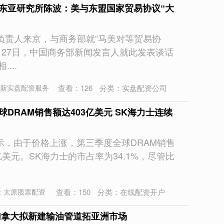
学东亚研究所陈波：美与东盟国家贸易协议“大
负责人来京，与商务部就“马美对等贸易协
 27日，中国商务部新闻发言人就此发表谈话
...
查看：
126
分类：
实盘配资公司
新实盘配资服务
DRAM销售额达403亿美元 SK海力士连续
显示，由于价格上涨，第三季度全球DRAM销售
亿美元。SK海力士的市占率为34.1%，尽管比
查看：
150
分类：
在线配资开户
：太原股票配资
加拿大拟新建输油管道拓亚洲市场