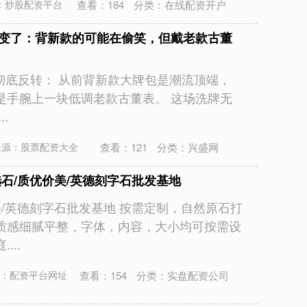
查看：
184
分类：
在线配资开户
：炒股配资平台
”变了：背新款的可能在偷笑，但戴老款古董
链”彻底反转： 从前背新款大牌包是潮流顶端，
是手腕上一块低调老款古董表。 这场洗牌无
.
查看：
121
分类：
兴盛网
来源：股票配资大全
选石/质优价美/英德刻字石批发基地
美/英德刻字石批发基地 按需定制，自然原石打
质感细腻平整，字体，内容，大小均可按需设
...
查看：
154
分类：
实盘配资公司
：配资平台网址