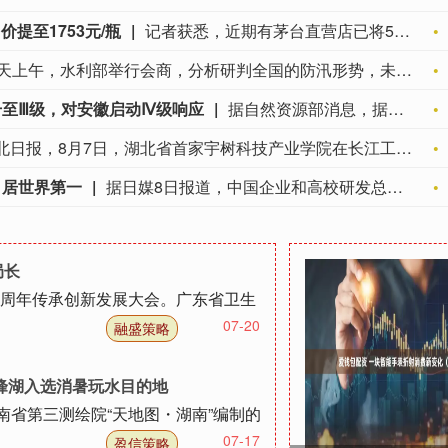
价提至1753元/瓶
记者获悉，近期有茅台直营店已将53度、500ml飞天茅台售价提升至1753元/瓶，高于i茅台1639元/瓶的售价。“这个价格（1753元/瓶）今天已经没有货了，你可以明天再来问一下。”一位茅台直营店人士对记者表示，除普茅外，马年生肖茅台酒（经典版）和精品茅台价格也有所上调。今年7月下旬，茅台多地直营店已将普茅售价提至1719元/瓶。 (财联社)
今天上午，水利部举行会商，分析研判全国的防汛形势，未来三天钱塘江、甬江、椒江、水阳江可能发生编号洪水。截至8月8日9时，黑龙江、内蒙古、河北、云南等地13条河流仍维持超警。8月8日至10日，受降雨影响，钱塘江、甬江、椒江、水阳江可能发生编号洪水，暴雨区内部分中小河流可能发生超警洪水；受上游来水影响，黑龙江干流抚远江段将超警，松花江干流及支流呼兰河、黑龙江干流同江至勤得利江段将维持超警。
至Ⅲ级，对安徽启动Ⅳ级响应
据自然资源部消息，据气象部门预测和自然资源部地质灾害技术指导中心研判，受台风“白海豚”影响，未来三天，浙江东部、安徽西部等地局部地区发生地质灾害的风险高。自然资源部于8月8日12时对安徽启动地质灾害防御IV级响应，将浙江地质灾害防御响应等级由IV级提升为Ⅲ级，派出司局级同志带队的工作组赴浙江指导地质灾害防范应对工作。自然资源部要求浙江和安徽两省自然资源主管部门增强风险意识和忧患意识、强化底线思维和极限思维，密切关注台风路径和发展动向，高度重视本次台风强降雨过程地质灾害防范应对，及时组织开展巡查排查，切实做好监测预警、会商研判、灾险情处置和值班值守、信息报送等工作；中国地质调查局、自然资源部地质灾害技术指导中心加强会商研判和驻守专家调度，全力协助地方做好地质灾害防御工作。
据湖北日报，8月7日，湖北省首家宇树科技产业学院在长江工程职业技术学院成立。据悉，“宇树科技产业学院”由宇树科技股份有限公司与长江工程职业技术学院共建，实行“企业专家任院长、校内教授任执行副院长”双院长制管理架构，聚焦机器人调试、运维、技术支持等市场紧缺岗位，精准培育紧缺人才。
，居世界第一
据日媒8日报道，中国企业和高校研发总投入已超过美国，位居世界第一。 据报道，日本文部科学省7日发布的“2026年科技指标”显示，中国2024年的研发投入同比增长13.1%，达到97.1万亿日元；美国2024年研发投入为95.3万亿日元，同比增长6.7%；日本以22.1万亿日元位列第三，同比增长8.4%。 《日本经济新闻》指出，2017年，中国发表的科研论文数量超过美国，位居世界第一。2018年，中国在被引次数排名前10%的高质量论文数量方面也位居榜首。此外，自2019年以来，在被引次数排名前1%的质量更高的论文数量方面，中国一直保持领先地位。 报道称，此次，中国在研发总支出方面也超过了美国。“中国在全球科研领域的领先地位已毋庸置疑。”（中新网）
局长
0周年传承创新发展大会。广东省卫生
07-20
融盛策略
峰湖入选消暑玩水目的地
南省第三测绘院“天地图・湖南”编制的
07-17
盈信策略