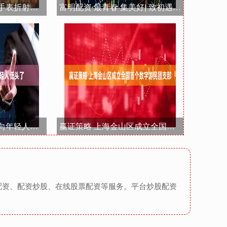
爱钱包配资 一块智能手表折射消费新变化（年中经济微观察）
富明配资 最青春·集美好| 致初遇集美的你：请签收你的专属入学礼包！
庄牛网配资 五粮液也向年轻人低头了
赢证策略 上海金山区成立全国首个数字游民团支部
配资、配资炒股、在线股票配资等服务。平台炒股配资