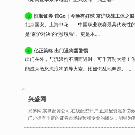
恒顺证券 馆Go｜今晚有好球 京沪决战工体之巅
3
北京国安、上海申花——中国职业联赛最具代表性的两
是“京沪对决”的“恩怨局”， 更是本....
亿正策略 出门遇狗需警惕
4
出门在外，与流浪狗不期而遇时，可千万别大意！
能成为激怒流浪狗的导火索。比如慌乱地奔跑、....
兴盛网
兴盛网,实盘配资公司,在线配资开户,正规配资服务
门户拥有丰富的证券市场经验和专业的团队，能够为