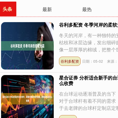
头条
最新
最热
谷利多配资 冬季河岸的柔软
冬天的河岸，有一种独特的
枯枝和冰层边缘，发出细碎
像一层厚厚的棉绒，把整个世界
谷利多配资
日期：05-02
来源：
星合证券 分析适合新手的
么收费
在台球运动逐渐普及的当下
对于台球杆有着不同的需求
于去老牌的台球杆定制店定制专