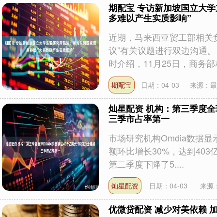
期配宝 专访新加坡国立大
多难以产生实质影响”
近期，马来西亚贸工部相关
议”有关议题进行双边沟通。
时介绍，11月25日，商务部相.
期配宝
日期：04-03
来源：最
灿星配资 机构：第三季度全球
三季市占率第一
市场研究机构Omdia数据
额环比增长30%，达到403
第二季度下降了5....
灿星配资
日期：04-03
来源
优微贷配资 减少对美依赖 