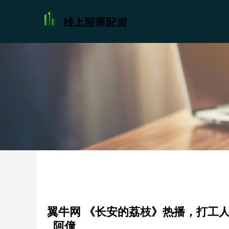
翼牛网 《长安的荔枝》热播，打工
_阿僮