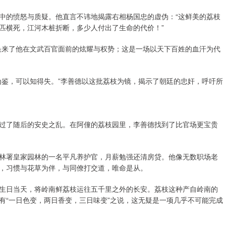
中的愤怒与质疑。他直言不讳地揭露右相杨国忠的虚伪：“这鲜美的荔枝
匹横死，江河木桩折断，多少人付出了生命的代价！”
换来了他在文武百官面前的炫耀与权势；这是一场以天下百姓的血汗为代
为鉴，可以知得失。”李善德以这批荔枝为镜，揭示了朝廷的忠奸，呼吁所
过了随后的安史之乱。在阿僮的荔枝园里，李善德找到了比官场更宝贵
林署皇家园林的一名平凡养护官，月薪勉强还清房贷。他像无数职场老
，习惯与花草为伴，与同僚打交道，唯命是从。
生日当天，将岭南鲜荔枝运往五千里之外的长安。荔枝这种产自岭南的
有“一日色变，两日香变，三日味变”之说，这无疑是一项几乎不可能完成