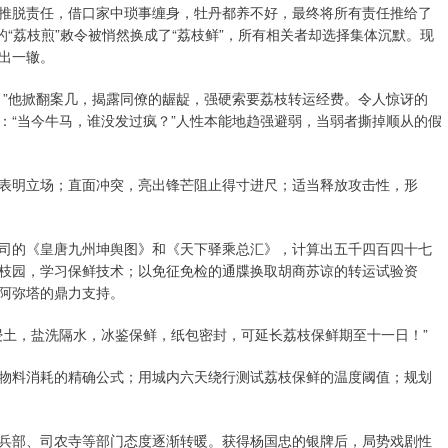
推脱责任，借口家中琐事缠身，牡丹都养不好，最终将所有责任推给了
的“荔枝煎”敕令被悄然换成了“荔枝鲜”，所有相关者却选择集体沉默。现
出一辙。
！”他掀翻案几，揭露同僚的龌龊，强硬索要荔枝转运经费。令人惊讶的
：“当今牛马，谁没发过疯？”人性本能地趋强避弱，当弱者撕掉顺从的假
表明立场；直面冲突，亮出锋芒阻止得寸进尺；适当释放攻击性，形
司的《皇唐九州坤舆图》和《天下驿乘总汇》，计算出五千四百四十七
枝园，学习保鲜技术；以免征免检的通牒换取胡商苏谅的转运试验资
阿弥塔的鼎力支持。
浸土，盐洗隔水，冰鉴保鲜，纸包密封，可延长荔枝保鲜期至十一日！”
物料消耗的精确公式；用城内六天绕行测试荔枝保鲜的温度阈值；规划
兵部、司农寺等部门态度逐渐转暖。获得杨国忠的银牌后，局势戏剧性