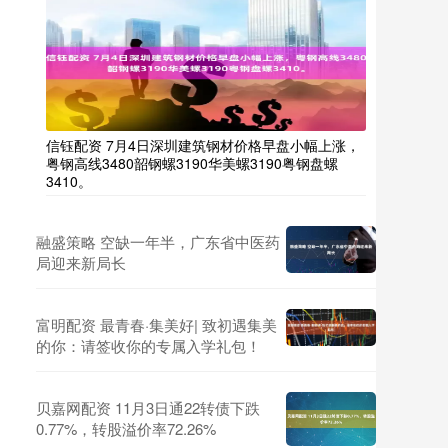
信钰配资 7月4日深圳建筑钢材价格早盘小幅上涨，
粤钢高线3480韶钢螺3190华美螺3190粤钢盘螺
3410。
融盛策略 空缺一年半，广东省中医药
局迎来新局长
富明配资 最青春·集美好| 致初遇集美
的你：请签收你的专属入学礼包！
贝嘉网配资 11月3日通22转债下跌
0.77%，转股溢价率72.26%