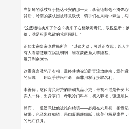
当新鲜的荔枝终于抵达长安的那一天，李善德却毫不掩饰心
背后，岭南的荔枝园被肆意砍伐，骑手们在风雨中奔波，马
“这些牺牲换来了什么？换来了右相献媚贵妃，取悦皇帝；
价，满足权贵私欲的荒唐闹剧。”
正如太宗皇帝李世民所言：“以镜为鉴，可以正衣冠；以人
有人看清楚谁在祸乱朝纲，谁在蒙蔽圣人李隆基。
展开剩余88%
这番直言激怒了右相，最终使他被迫辞官流放岭南，意外避
的归属——用双手耕耘生命，而非用权谋换取名利。
李善德，这位背负房贷的唐朝九品小吏，最初不过是长安上
实人一样，出身寒门，考取冷门科举，初入职场，谦逊顺从
然而，一道旨意让他被推向绝境——必须在六月初一杨贵妃
鲜果，色泽朱红如鳞，果肉凝脂般细腻，味美但极易腐烂，
的死亡任务。