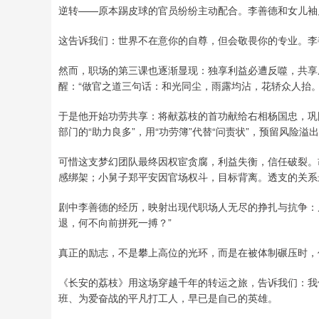
逆转——原本踢皮球的官员纷纷主动配合。李善德和女儿袖
这告诉我们：世界不在意你的自尊，但会敬畏你的专业。李
然而，职场的第三课也逐渐显现：独享利益必遭反噬，共享
醒：“做官之道三句话：和光同尘，雨露均沾，花轿众人抬
于是他开始功劳共享：将献荔枝的首功献给右相杨国忠，巩
部门的“助力良多”，用“功劳簿”代替“问责状”，预留风险
可惜这支梦幻团队最终因权宦贪腐，利益失衡，信任破裂。
感绑架；小舅子郑平安因官场权斗，目标背离。透支的关系
剧中李善德的经历，映射出现代职场人无尽的挣扎与抗争：房
退，何不向前拼死一搏？”
真正的励志，不是攀上高位的光环，而是在被体制碾压时，
《长安的荔枝》用这场穿越千年的转运之旅，告诉我们：我
班、为爱奋战的平凡打工人，早已是自己的英雄。