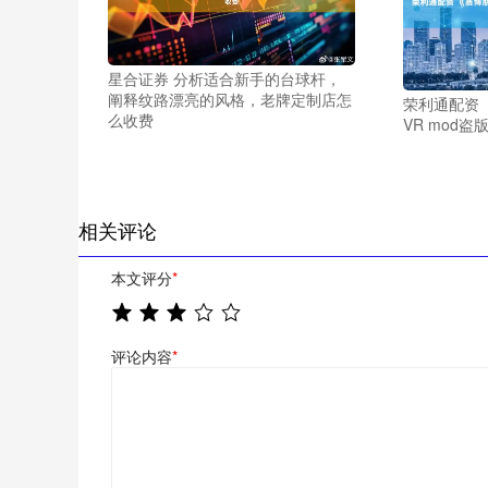
星合证券 分析适合新手的台球杆，
阐释纹路漂亮的风格，老牌定制店怎
荣利通配资 
么收费
VR mod
相关评论
本文评分
*
评论内容
*