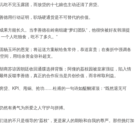
儿吃不完玉露团，而放贷的十七娘也主动还清了房贷。
善德用行动证明，职场硬通货是不可替代的价值。
成果方能长久。当李善德在岭南组建“梦幻团队”，他很快被好友韩洄提
。一个人吃独食，吃不了多久。”
固杨玉环的恩宠；将运送方案献给鱼常侍，恭送富贵；在奏折中强调各
溢出空间，用结余资金弥补超支。
胡商苏谅因朝廷收回通牒选择背叛；阿僮的荔枝园被皇家强征，陷入情
最终反噬李善德，真正的合作应当是共创价值，而非榨取利益。
贷、KPI、甩锅、抢功……杜甫的一句诗如醍醐灌顶：“既然退无可
仍然有勇气为所爱之人守护与拼搏。
们送的不只是领导的“荔枝”，更是家人的期盼和自我的尊严。那些挑灯加