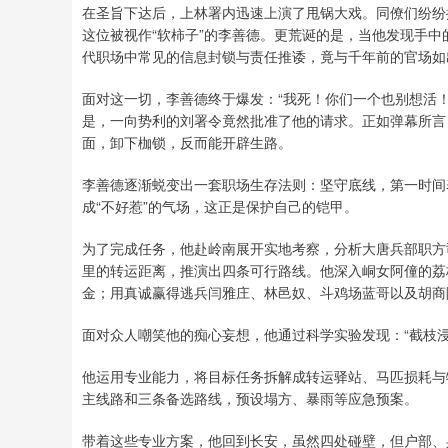
在圣旨下达后，上林署内迅速上演了甩锅大戏。同僚们纷纷
这位被视作“软柿子”的李善德。更荒诞的是，当他发现手中
代职场中常见的信息封锁与责任推诿，竟与千年前的官场如
面对这一切，李善德终于爆发：“我死！你们一个也别想活
是，一向势利的刘署令竟然批准了他的请求。正如弹幕所言
面，卸下枷锁，反而能开辟生路。
李善德逐渐蜕变出一套职场生存法则：坚守底线，第一时间
成“不好惹”的气场，这正是保护自己的铠甲。
为了完成任务，他赴岭南展开实地考察，分析大唐兵部职方
里的转运距离，推演出四条可行路线。他深入峒女阿僮的荔
金；用真诚赢得逃兵闫雅庄、林邑奴、斗鸡场蓝哥以及胡商
面对众人嘲笑他的痴心妄想，他通过科学实验发现：“截枝
他运用专业能力，将目标任务拆解成转运驿站、马匹损耗与
主线路和三条备选路线，预设塌方、暴雨等应急预案。
带着这些专业方案，他回到长安，虽然四处碰壁，但户部、