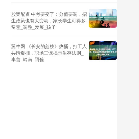
股樂配资 中考要变了：分值要调，招
生政策也有大变动，家长学生可得多
留意_调整_发展_孩子
翼牛网 《长安的荔枝》热播，打工人
共情爆棚，职场三课揭示生存法则_
李善_岭南_阿僮