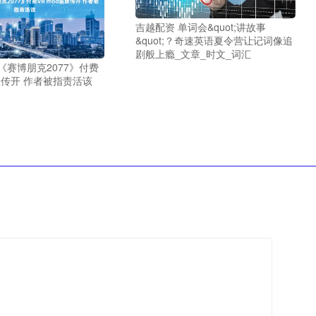
吉越配资 单词会&quot;讲故事
&quot;？奇速英语夏令营让记词像追
剧般上瘾_文章_时文_词汇
《赛博朋克2077》付费
盗版传开 作者被指责活该