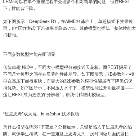
LRMs可以在单个推理过程中处理多个相对简单的问题，但在REST
下，性能皆下降。
如下图所示，DeepSeek-R1，在AIME24基准上，单题模式下效果拔
群，但“压力测试”下准确率直降29.1%。其他模型也类似，整体性能大
打折扣。
不同参数模型性能差距明显
传统单题测试中，不同大小模型得分都接近天花板。而REST揭示了
不同尺寸模型之间存在显著的性能差异。如下图所示，7B参数的小模
型在高压下崩得更快，而更大的32B参数的模型性能虽有下降但仍保
持优势。如下图所示，不同压力水平下，模型性能拉开明显梯度——
这让REST成为更强的“分辨器”，帮我们精准比较模型。
“过度思考”成大坑，long2short技术救场
为什么模型在REST下变差？分析显示，关键是陷入了过度思考的陷
阱。就像学生考试，在一道难题上思考太久，没时间做后面的题目