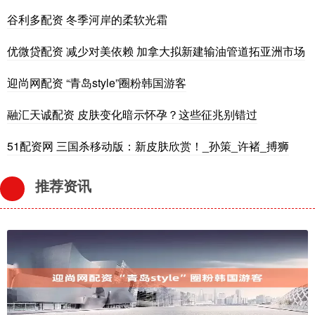
谷利多配资 冬季河岸的柔软光霜
优微贷配资 减少对美依赖 加拿大拟新建输油管道拓亚洲市场
迎尚网配资 “青岛style”圈粉韩国游客
融汇天诚配资 皮肤变化暗示怀孕？这些征兆别错过
51配资网 三国杀移动版：新皮肤欣赏！_孙策_许褚_搏狮
推荐资讯