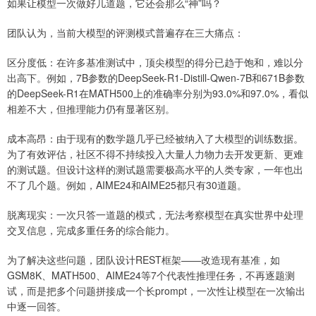
如果让模型一次做好几道题，它还会那么“神”吗？
团队认为，当前大模型的评测模式普遍存在三大痛点：
区分度低：在许多基准测试中，顶尖模型的得分已趋于饱和，难以分
出高下。例如，7B参数的DeepSeek-R1-Distill-Qwen-7B和671B参数
的DeepSeek-R1在MATH500上的准确率分别为93.0%和97.0%，看似
相差不大，但推理能力仍有显著区别。
成本高昂：由于现有的数学题几乎已经被纳入了大模型的训练数据。
为了有效评估，社区不得不持续投入大量人力物力去开发更新、更难
的测试题。但设计这样的测试题需要极高水平的人类专家，一年也出
不了几个题。例如，AIME24和AIME25都只有30道题。
脱离现实：一次只答一道题的模式，无法考察模型在真实世界中处理
交叉信息，完成多重任务的综合能力。
为了解决这些问题，团队设计REST框架——改造现有基准，如
GSM8K、MATH500、AIME24等7个代表性推理任务，不再逐题测
试，而是把多个问题拼接成一个长prompt，一次性让模型在一次输出
中逐一回答。