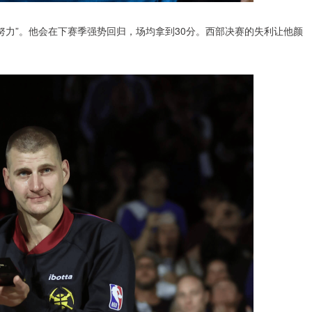
努力”。他会在下赛季强势回归，场均拿到30分。西部决赛的失利让他颜