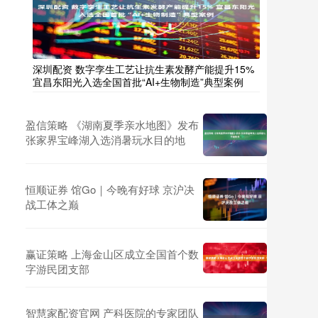
深圳配资 数字孪生工艺让抗生素发酵产能提升15%
宜昌东阳光入选全国首批“AI+生物制造”典型案例
盈信策略 《湖南夏季亲水地图》发布
张家界宝峰湖入选消暑玩水目的地
恒顺证券 馆Go｜今晚有好球 京沪决
战工体之巅
赢证策略 上海金山区成立全国首个数
字游民团支部
智慧家配资官网 产科医院的专家团队