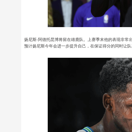
扬尼斯-阿德托昆博将留在雄鹿队。上赛季末他的表现非常出
预计扬尼斯今年会进一步提升自己，在保证得分的同时让队