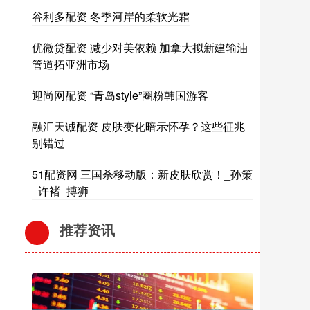
谷利多配资 冬季河岸的柔软光霜
优微贷配资 减少对美依赖 加拿大拟新建输油
管道拓亚洲市场
迎尚网配资 “青岛style”圈粉韩国游客
融汇天诚配资 皮肤变化暗示怀孕？这些征兆
别错过
51配资网 三国杀移动版：新皮肤欣赏！_孙策
_许褚_搏狮
推荐资讯