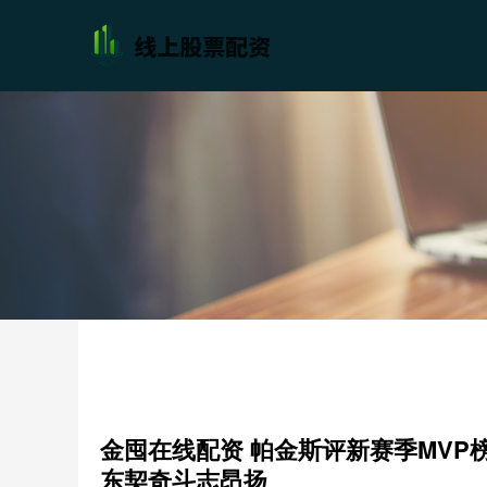
金囤在线配资 帕金斯评新赛季MVP
东契奇斗志昂扬