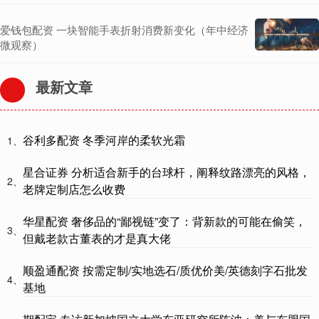
爱钱包配资 一块智能手表折射消费新变化（年中经济
微观察）
最新文章
谷利多配资 冬季河岸的柔软光霜
1、
星合证券 分析适合新手的台球杆，阐释纹路漂亮的风格，
2、
老牌定制店怎么收费
华星配资 奢侈品的“鄙视链”变了：背新款的可能在偷笑，
3、
但戴老款古董表的才是真大佬
顺盈通配资 按需定制/实地选石/质优价美/英德刻字石批发
4、
基地