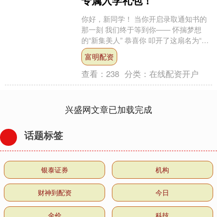
专属入学礼包！
你好，新同学！ 当你开启录取通知书的
那一刻 我们终于等到你—— 怀揣梦想
的“新集美人” 恭喜你 叩开了这扇名为“大
学”的时光之门 也踏入了陈嘉庚先生倾注
富明配资
毕生心血....
查看：
238
分类：
在线配资开户
兴盛网文章已加载完成
话题标签
银泰证券
机构
财神到配资
今日
金价
科技