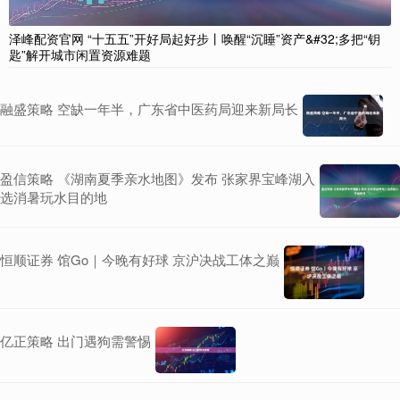
泽峰配资官网 “十五五”开好局起好步丨唤醒“沉睡”资产&#32;多把“钥
匙”解开城市闲置资源难题
融盛策略 空缺一年半，广东省中医药局迎来新局长
盈信策略 《湖南夏季亲水地图》发布 张家界宝峰湖入
选消暑玩水目的地
恒顺证券 馆Go｜今晚有好球 京沪决战工体之巅
亿正策略 出门遇狗需警惕