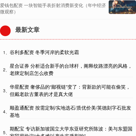
爱钱包配资 一块智能手表折射消费新变化（年中经济
微观察）
最新文章
谷利多配资 冬季河岸的柔软光霜
1、
星合证券 分析适合新手的台球杆，阐释纹路漂亮的风格，
2、
老牌定制店怎么收费
华星配资 奢侈品的“鄙视链”变了：背新款的可能在偷笑，
3、
但戴老款古董表的才是真大佬
顺盈通配资 按需定制/实地选石/质优价美/英德刻字石批发
4、
基地
期配宝 专访新加坡国立大学东亚研究所陈波：美与东盟国
5、
家贸易协议“大多难以产生实质影响”