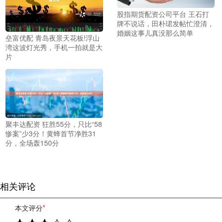
股指期货配资公司平台 王石打
牌不说话，田朴珺发帖忙澄清，
婚姻这事儿真没那么简单
垒富优配 青岛夜景天花板!浮山
湾这波灯光秀，手机一拍就是大
片
聚丰达配资 狂胜55分，只比“58
惨案”少3分！黄蜂首节净胜31
分，全场轰150分
相关评论
本文评分
*