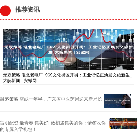
推荐资讯
无双策略 淮北老电厂1969文化街区开街：工业记忆正焕发文旅新生_
大皖新闻 | 安徽网
融盛策略 空缺一年半，广东省中医药局迎来新局长
富明配资 最青春·集美好| 致初遇集美的你：请签收你
的专属入学礼包！