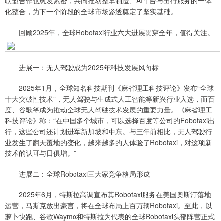
联盟合作也愈发紧密，共同推动整车制造、AI平台与出行服务的一体
化整合，为下一个阶段的全球市场渗透奠定了坚实基础。
回顾2025年，全球Robotaxi行业六大进展贯穿全年，值得关注。
进展一：无人驾驶成为2025年科技发展风向标
2025年1月，全球知名科技期刊《麻省理工科技评论》发布“全球
十大突破性技术”，无人驾驶与生成式人工智能等新兴行业入选，而百
度、谷歌等成为推动全球无人驾驶技术发展的重要力量。《麻省理工
科技评论》称：“在中国多个城市，可以选择百度等公司的Robotaxi出
行，这些公司还计划进军新加坡和中东。与三年前相比，无人驾驶行
业发生了翻天覆地的变化，越来越多的人体验了Robotaxi，对这项新
技术的认可与日俱增。”
进展二：全球Robotaxi三大家竞争格局形成
2025年6月，特斯拉高调宣布其Robotaxi服务在美国奥斯汀落地
运营，马斯克放出豪言，将在全球布局上百万辆Robotaxi。至此，以
萝卜快跑、谷歌Waymo和特斯拉为代表的全球Robotaxi头部阵营正式