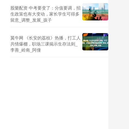
股樂配资 中考要变了：分值要调，招
生政策也有大变动，家长学生可得多
留意_调整_发展_孩子
翼牛网 《长安的荔枝》热播，打工人
共情爆棚，职场三课揭示生存法则_
李善_岭南_阿僮