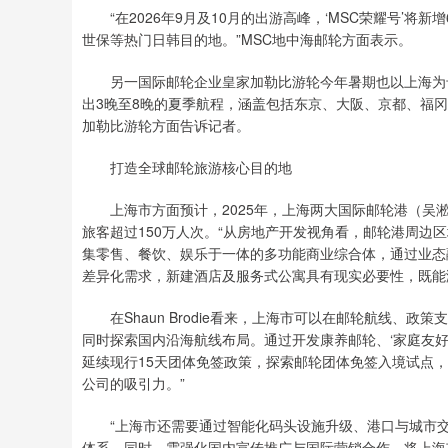
“在2026年9月及10月的出游高峰，‘MSC荣耀号’将
世保等热门日韩目的地。”MSC地中海邮轮方面表示。
另一国际邮轮企业皇家加勒比游轮今年暑期也以上海为母港运
出3晚至8晚的夏季航程，涵盖包括东京、大阪、京都、福冈
加勒比游轮方面告诉记者。
打造全球邮轮旅游核心目的地
上海市方面预计，2025年，上海两大国际邮轮港（吴淞
旅客超过150万人次。“从房地产开发视角看，邮轮港周边区域
集零售、餐饮、娱乐于一体的多功能商业综合体，通过业态
差异化需求，新建酒店及服务式公寓具有现实必要性，既能
在Shaun Brodie看来，上海市可以在邮轮航线、政
同时探索国内沿海航线布局。通过开发康养邮轮、‘家庭友
延续现行15天团体免签政策，探索邮轮团体免签入境试点
公司的吸引力。”
“上海市还需要通过智能化码头设施升级、港口与城市交
体系。同时，需强化国内宣传推广与国际营销合作，将上海市塑造