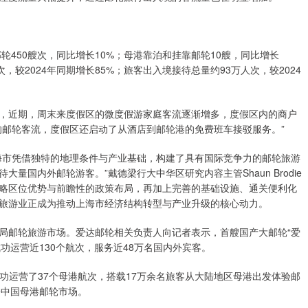
450艘次，同比增长10%；母港靠泊和挂靠邮轮10艘，同比增长
，较2024年同期增长85%；旅客出入境接待总量约93万人次，较2024
近期，周末来度假区的微度假游家庭客流逐渐增多，度假区内的商户
的邮轮客流，度假区还启动了从酒店到邮轮港的免费班车接驳服务。”
市凭借独特的地理条件与产业基础，构建了具有国际竞争力的邮轮旅游
国内外邮轮游客。”戴德梁行大中华区研究内容主管Shaun Brodie
略区位优势与前瞻性的政策布局，再加上完善的基础设施、通关便利化
旅游业正成为推动上海市经济结构转型与产业升级的核心动力。
邮轮旅游市场。爱达邮轮相关负责人向记者表示，首艘国产大邮轮“爱
已成功运营近130个航次，服务近48万名国内外宾客。
成功运营了37个母港航次，搭载17万余名旅客从大陆地区母港出发体验邮
署中国母港邮轮市场。