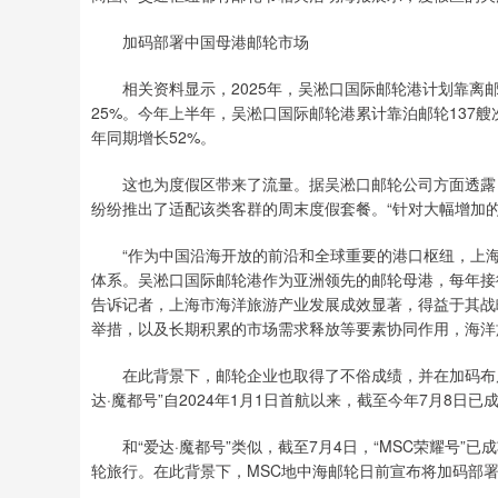
加码部署中国母港邮轮市场
相关资料显示，2025年，吴淞口国际邮轮港计划靠离邮轮
25%。今年上半年，吴淞口国际邮轮港累计靠泊邮轮137艘次
年同期增长52%。
这也为度假区带来了流量。据吴淞口邮轮公司方面透露，
纷纷推出了适配该类客群的周末度假套餐。“针对大幅增加
“作为中国沿海开放的前沿和全球重要的港口枢纽，上海
体系。吴淞口国际邮轮港作为亚洲领先的邮轮母港，每年接待大量
告诉记者，上海市海洋旅游产业发展成效显著，得益于其战
举措，以及长期积累的市场需求释放等要素协同作用，海洋
在此背景下，邮轮企业也取得了不俗成绩，并在加码布局
达·魔都号”自2024年1月1日首航以来，截至今年7月8日
和“爱达·魔都号”类似，截至7月4日，“MSC荣耀号”已
轮旅行。在此背景下，MSC地中海邮轮日前宣布将加码部