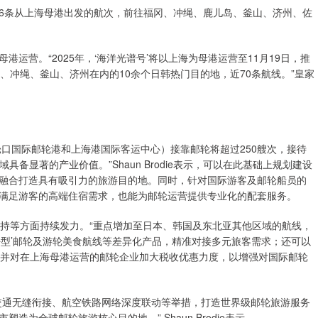
新增6条从上海母港出发的航次，前往福冈、冲绳、鹿儿岛、釜山、济州、佐
营。“2025年，‘海洋光谱号’将以上海为母港运营至11月19日，推
、冲绳、釜山、济州在内的10余个日韩热门目的地，近70条航线。”皇家
口国际邮轮港和上海港国际客运中心）接靠邮轮将超过250艘次，接待
具备显著的产业价值。”Shaun Brodie表示，可以在此基础上规划建设
融合打造具有吸引力的旅游目的地。同时，针对国际游客及邮轮船员的
满足游客的高端住宿需求，也能为邮轮运营提供专业化的配套服务。
策支持等方面持续发力。“重点增加至日本、韩国及东北亚其他区域的航线，
好型’邮轮及游轮美食航线等差异化产品，精准对接多元旅客需求；还可以
，并对在上海母港运营的邮轮企业加大税收优惠力度，以增强对国际邮轮
通无缝衔接、航空铁路网络深度联动等举措，打造世界级邮轮旅游服务
为全球邮轮旅游核心目的地。” Shaun Brodie表示。