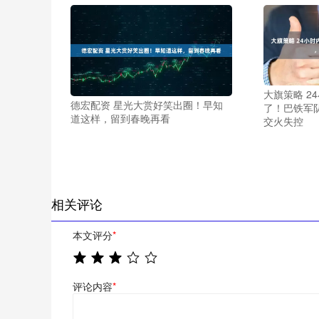
大旗策略 2
德宏配资 星光大赏好笑出圈！早知
了！巴铁军
道这样，留到春晚再看
交火失控
相关评论
本文评分
*
评论内容
*