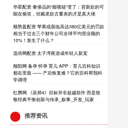
华星配资 奢侈品的“鄙视链”变了：背新款的可
能在偷笑，但戴老款古董表的才是真大佬
顺势盈配资 苹果或面临高达380亿美元的罚款
相当于过去三个财年公司全球平均营业额的
10%！发生了什么？
选倍网配资 太子湾夜游成年轻人新宠
顺阳网 备孕 怀孕 育儿 APP：育儿百科知识
都在里面 —— 产后恢复难？它的百科帮我科
学调理
红腾网 《巫师4》目标并非超越前作 而是致
敬经典平衡创新与传承_叙事_开发_玩家
推荐资讯