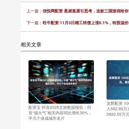
上一篇：
信悦网配资 悬崖孤屋引思考，这款三国游戏给你
下一篇：
旺牛配资 11月3日精工转债上涨0.1%，转股溢价
相关文章
龙辉配资 1
配资宝 抖音2025文旅数据报告：抖
入562.6
音“烟火气”相关内容同比增长30%，
3920.55万
平凡个体成城市名片