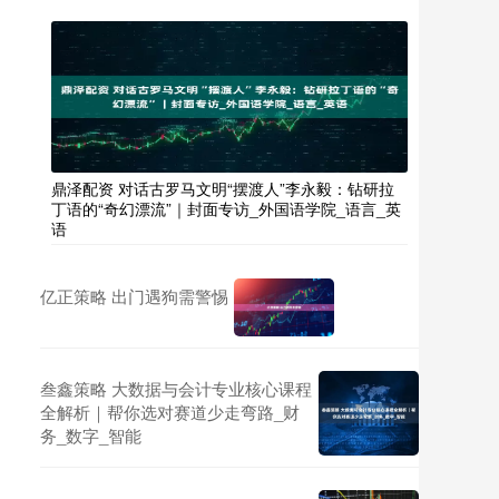
鼎泽配资 对话古罗马文明“摆渡人”李永毅：钻研拉
丁语的“奇幻漂流”｜封面专访_外国语学院_语言_英
语
亿正策略 出门遇狗需警惕
叁鑫策略 大数据与会计专业核心课程
全解析｜帮你选对赛道少走弯路_财
务_数字_智能