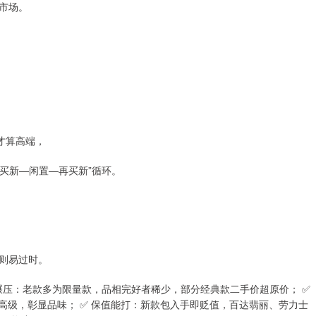
市场。
才算高端，
“买新—闲置—再买新”循环。
则易过时。
碾压：老款多为限量款，品相完好者稀少，部分经典款二手价超原价； ✅
显高级，彰显品味； ✅ 保值能打：新款包入手即贬值，百达翡丽、劳力士