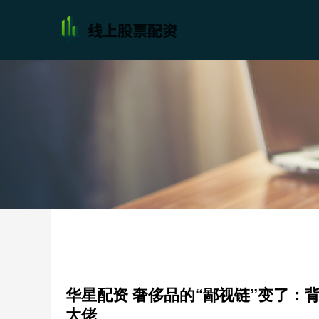
华星配资 奢侈品的“鄙视链”变了
大佬