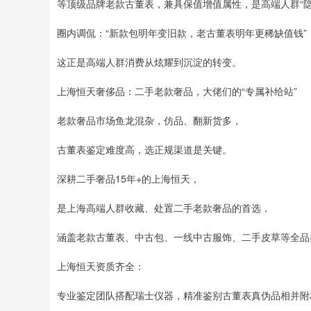
等顶级品牌老款古董表，兼具保值增值属性，是高端人群“隐
圈内调侃：“新款包明年变旧款，老古董表明年更稀缺值钱”
这正是高端人群消费从炫耀到沉淀的转变。
上海恒天奢侈品：二手老款奢品，大佬们的“专属补给站”
老款奢品市场鱼龙混杂，仿品、翻新货多，
古董表鉴定难度高，选正规渠道是关键。
深耕二手奢品15年+的上海恒天，
是上海高端人群收藏、处置二手老款奢品的首选，
涵盖老款古董表、中古包、一线中古服饰、二手皮草等全品
上海恒天资质齐全：
专业鉴定团队搭配瑞士仪器，精准鉴别古董表真伪品相并附