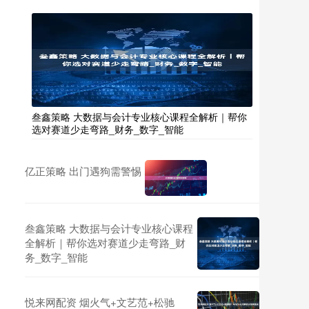
叁鑫策略 大数据与会计专业核心课程全解析｜帮你
选对赛道少走弯路_财务_数字_智能
亿正策略 出门遇狗需警惕
叁鑫策略 大数据与会计专业核心课程
全解析｜帮你选对赛道少走弯路_财
务_数字_智能
悦来网配资 烟火气+文艺范+松驰