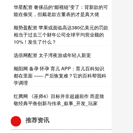
华星配资 奢侈品的“鄙视链”变了：背新款的可
能在偷笑，但戴老款古董表的才是真大佬
顺势盈配资 苹果或面临高达380亿美元的罚款
相当于过去三个财年公司全球平均营业额的
10%！发生了什么？
选倍网配资 太子湾夜游成年轻人新宠
顺阳网 备孕 怀孕 育儿 APP：育儿百科知识
都在里面 —— 产后恢复难？它的百科帮我科
学调理
红腾网 《巫师4》目标并非超越前作 而是致
敬经典平衡创新与传承_叙事_开发_玩家
推荐资讯