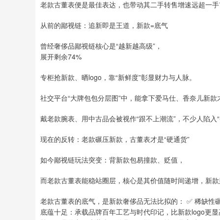
老款古董表便是最佳表达，也带动其二手转售增速远超一手
从前的鄙视链：追新即是王道，新款=底气
曾经奢侈品鄙视链核心是“越新越高级”，
展开剩余74%
专柜抢新款、晒logo，靠“新鲜度”彰显财力与人脉。
社交平台“大牌包包分层图”中，能拿下爱马仕、香奈儿新款
戴老款腕表、用中古品会被视作“跟不上潮流”，不少人陷入
现在的反转：老款碾压新款，古董表才是“硬通货”
如今鄙视链玩法突变：背新款包易撞款、贬值，
而老款古董表能稳站圈层，核心是其价值随时间递增，新款
老款古董表的底气，是新款奢侈品无法比拟的： ✅ 稀缺性
底蕴十足：承载品牌百年工艺与时代印记，比新款logo更