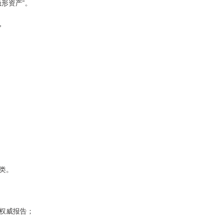
形资产”。
，
类。
权威报告；