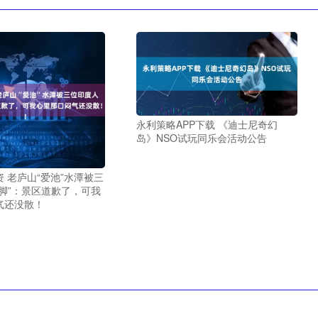
永利策略APP下载 《迪士尼奇幻
岛》NSO试玩同乐会活动公告
 老庐山“爱池”水潭被三
脚”：景区道歉了，可我
气还没散！