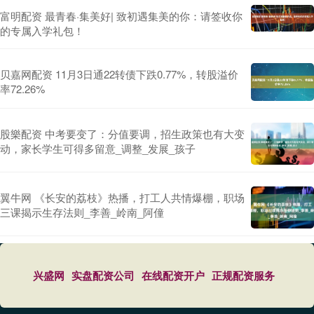
富明配资 最青春·集美好| 致初遇集美的你：请签收你
的专属入学礼包！
贝嘉网配资 11月3日通22转债下跌0.77%，转股溢价
率72.26%
股樂配资 中考要变了：分值要调，招生政策也有大变
动，家长学生可得多留意_调整_发展_孩子
翼牛网 《长安的荔枝》热播，打工人共情爆棚，职场
三课揭示生存法则_李善_岭南_阿僮
兴盛网
实盘配资公司
在线配资开户
正规配资服务