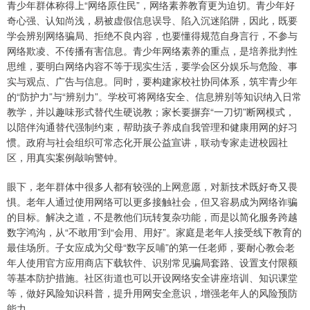
青少年群体称得上“网络原住民”，网络素养教育更为迫切。青少年好
奇心强、认知尚浅，易被虚假信息误导、陷入沉迷陷阱，因此，既要
学会辨别网络骗局、拒绝不良内容，也要懂得规范自身言行，不参与
网络欺凌、不传播有害信息。青少年网络素养的重点，是培养批判性
思维，要明白网络内容不等于现实生活，要学会区分娱乐与危险、事
实与观点、广告与信息。同时，要构建家校社协同体系，筑牢青少年
的“防护力”与“辨别力”。学校可将网络安全、信息辨别等知识纳入日常
教学，并以趣味形式替代生硬说教；家长要摒弃“一刀切”断网模式，
以陪伴沟通替代强制约束，帮助孩子养成自我管理和健康用网的好习
惯。政府与社会组织可常态化开展公益宣讲，联动专家走进校园社
区，用真实案例敲响警钟。
眼下，老年群体中很多人都有较强的上网意愿，对新技术既好奇又畏
惧。老年人通过使用网络可以更多接触社会，但又容易成为网络诈骗
的目标。解决之道，不是教他们玩转复杂功能，而是以简化服务跨越
数字鸿沟，从“不敢用”到“会用、用好”。家庭是老年人接受线下教育的
最佳场所。子女应成为父母“数字反哺”的第一任老师，要耐心教会老
年人使用官方应用商店下载软件、识别常见骗局套路、设置支付限额
等基本防护措施。社区街道也可以开设网络安全讲座培训、知识课堂
等，做好风险知识科普，提升用网安全意识，增强老年人的风险预防
能力。