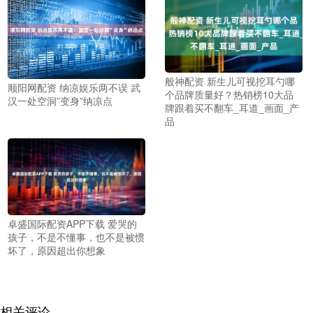
般神配资 新生儿可视挖耳勺哪
顺阳网配资 纳凉娱乐两不误 武
个品牌质量好？热销榜10大品
汉一处空洞”变身”纳凉点
牌跟着买不翻车_耳道_画面_产
品
卓盛国际配资APP下载 爱哭的
孩子，不是不懂事，也不是被惯
坏了，原因超出你想象
相关评论