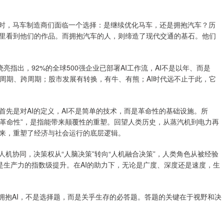
时，马车制造商们面临一个选择：是继续优化马车，还是拥抱汽车？历
里看到他们的作品。而拥抱汽车的人，则缔造了现代交通的基石。他们
指出，92%的全球500强企业已部署AI工作流，AI不是以年、而是
逆周期、跨周期；股市发展有转换，有牛、有熊；AI时代远不止于此，它
是对AI的定义，AI不是简单的技术，而是革命性的基础设施。所
“革命性”，是指能带来颠覆性的重塑。回望人类历史，从蒸汽机到电力再
来，重塑了经济与社会运行的底层逻辑。
机协同，决策权从“人脑决策”转向“人机融合决策”，人类角色从被经验
就是生产力的指数级提升。在AI的助力下，无论是广度、深度还是速度，生
拥抱AI，不是选择题，而是关乎生存的必答题。答题的关键在于视野和决