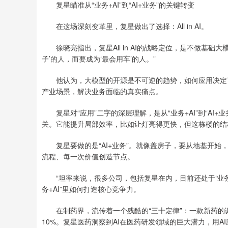
复星瞄准从“业务+AI”到“AI+业务”的关键转变
在这场深刻变革里，复星做出了选择：All in AI。
徐晓亮指出，复星All in AI的战略定位，是不做基础大
子’的人，而要成为‘最会用车’的人。”
他认为，大模型的开源是不可逆的趋势，如何应用决定了
产业场景，解决业务面临的真实痛点。
复星对“应用”二字的深层理解，是从“业务+AI”到“AI+
关。它能提升局部效率，比如让灯亮得更快，但这栋楼的结
复星要做的是“AI+业务”。就像盖房子，要从地基开始
流程、每一次价值创造节点。
“坦率来说，很多公司，包括复星在内，目前还处于‘业务+A
务+AI”里如何打造核心竞争力。
在制药界，流传着一个残酷的“三十定律”：一款新药的
10%。复星医药洞察到AI在医药研发领域的巨大潜力，用A