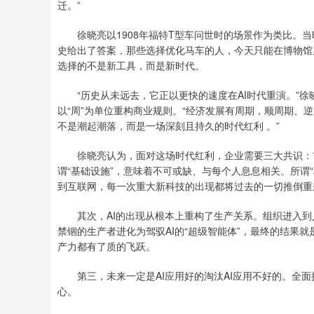
迁。”
徐晓亮以1908年福特T型车问世时的场景作为类比。当
史给出了答案，那些选择优化马车的人，今天只能在博物馆
选择的不是新工具，而是新时代。
“历史从未远去，它正以更快的速度在AI时代重演。”徐晓亮
以“周”为单位重构商业规则。“经济发展有周期，顺周期、
不是潮起潮落，而是一场深刻且持久的时代红利 。”
徐晓亮认为，面对这场时代红利，企业需要三大共识：首先
谓“基础设施”，意味着不可或缺、与每个人息息相关。所谓
到互联网，每一次重大新科技的出现都将过去的一切推倒重
其次，AI的出现从根本上重构了生产关系。组织进入到人
禁锢的生产者进化为驾驭AI的“超级智能体”，最终的结果
产力都有了质的飞跃。
第三，未来一定是AI应用好的淘汰AI应用不好的。全面
心。