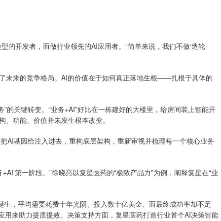
模型的开发者，而做行业领先的AI应用者。“简单来说，我们不做‘造轮
未来的竞争格局。AI的价值在于如何真正落地生根——扎根于具体的
业务”的关键转变。“业务+AI”好比在一栋建好的大楼里，给房间装上智能开
构、功能、价值并未发生根本改变。
，把AI基因给注入进去，重构底层架构，重新审视并梳理每一个核心业务
I’第一阶段。”徐晓亮以复星医药的“极致产品力”为例，阐释复星在“业
诞生，平均需要耗费十年光阴、投入数十亿美金、而最终成功率却不足
I应用来助力提质提效。决策支持方面，复星医药打造行业首个AI决策智能