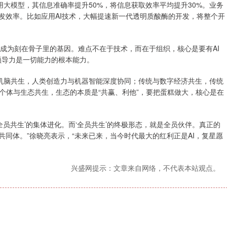
通用大模型，其信息准确率提升50%，将信息获取效率平均提升30%。业务
发效率。比如应用AI技术，大幅提速新一代透明质酸酶的开发，将整个开
irst成为刻在骨子里的基因。难点不在于技术，而在于组织，核心是要有AI
领导力是一切能力的根本能力。
机脑共生，人类创造力与机器智能深度协同；传统与数字经济共生，传统
个体与生态共生，生态的本质是“共赢、利他”，要把蛋糕做大，核心是在
员共生’的集体进化。而‘全员共生’的终极形态，就是全员伙伴。真正的
共同体。”徐晓亮表示，“未来已来，当今时代最大的红利正是AI，复星愿
兴盛网提示：文章来自网络，不代表本站观点。