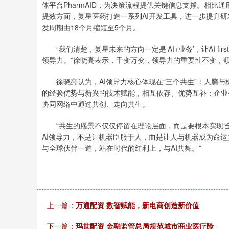
体平台PharmAID，为决策流程提供关键信息支撑。相比
提效方面，复星医药打造一系列AI开发工具，进一步提升研
发周期由18个月缩短至5个月。
“我们清楚，复星未来的方向一定是‘AI+业务’，让AI f
领导力。”徐晓亮表示，千变万变，领导力的重要性不变，
徐晓亮认为，AI领导力核心体现在“三个共生”：人脑与
的经验优势与新兴的技术赋能，相互依存、优势互补；企业
协同网络中通过共创、走向共生。
“共生的愿景不仅仅停留在理论层面，而是要根本实现‘全
AI领导力，不是让机器臣服于人，而是让人与机器成为命运
与全球伙伴一道，站在时代的红利上，与AI共舞。”
上一篇：
万通配资 数智赋能，新电商创造新价值
下一篇：
玛世配资 金融监管总局规范城市商业医疗险