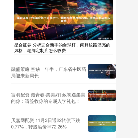
星合证券 分析适合新手的台球杆，阐释纹路漂亮的
风格，老牌定制店怎么收费
融盛策略 空缺一年半，广东省中医药
局迎来新局长
富明配资 最青春·集美好| 致初遇集美
的你：请签收你的专属入学礼包！
贝嘉网配资 11月3日通22转债下跌
0.77%，转股溢价率72.26%