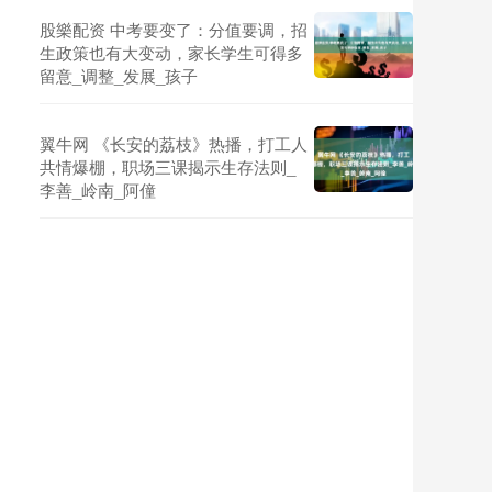
股樂配资 中考要变了：分值要调，招
生政策也有大变动，家长学生可得多
留意_调整_发展_孩子
翼牛网 《长安的荔枝》热播，打工人
共情爆棚，职场三课揭示生存法则_
李善_岭南_阿僮