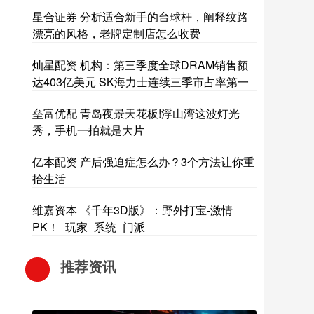
星合证券 分析适合新手的台球杆，阐释纹路
漂亮的风格，老牌定制店怎么收费
灿星配资 机构：第三季度全球DRAM销售额
达403亿美元 SK海力士连续三季市占率第一
垒富优配 青岛夜景天花板!浮山湾这波灯光
秀，手机一拍就是大片
亿本配资 产后强迫症怎么办？3个方法让你重
拾生活
维嘉资本 《千年3D版》：野外打宝-激情
PK！_玩家_系统_门派
推荐资讯